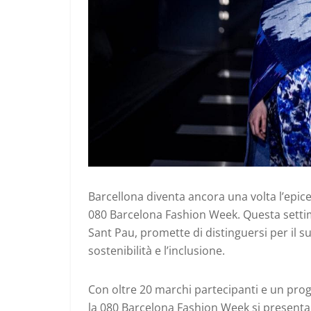
Barcellona diventa ancora una volta l’epice
080 Barcelona Fashion Week. Questa settiman
Sant Pau, promette di distinguersi per il s
sostenibilità e l’inclusione.
Con oltre 20 marchi partecipanti e un pro
la 080 Barcelona Fashion Week si present