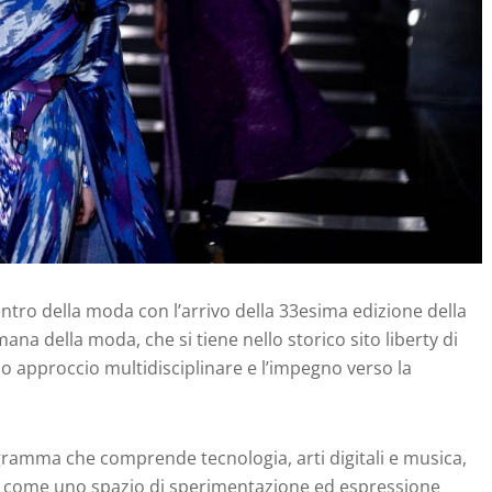
ntro della moda con l’arrivo della 33esima edizione della
a della moda, che si tiene nello storico sito liberty di
uo approccio multidisciplinare e l’impegno verso la
gramma che comprende tecnologia, arti digitali e musica,
a come uno spazio di sperimentazione ed espressione