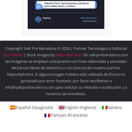
Copyright Salir Por Barcelona © 2026.| Partner Tecnologico y Editorial
JEZZ Media
| Stock images by
Depositphotos
. En salirporbarcelona.com
las imágenes se emplean únicamente con fines editoriales y proceden
de bancos libres de derechos o con licencia de nuestro partner
Depositphotos. Si alguna imagen hubiera sido utilizada de forma no
apropiada por error humano, por favor escríbenos a
info@salirporbarcelona.com para solicitar su retirada o sustitución. Lo
haremos de inmediato.
Español
(
Spagnolo
)
English
(
Inglese
)
Italiano
Français
(
Francese
)