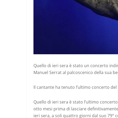
Quello di ieri sera è stato un concerto indim
Manuel Serrat al palcoscenico della sua bell
Il cantante ha tenuto l’ultimo concerto del
Quello di ieri sera è stato l’ultimo concert
otto mesi prima di lasciare definitivamente 
ieri sera, a soli quattro giorni dal suo 79