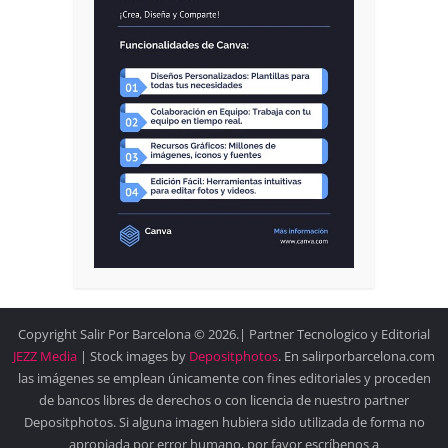
Copyright Salir Por Barcelona © 2026.| Partner Tecnologico y Editorial
JEZZ Media
| Stock images by
Depositphotos
. En salirporbarcelona.com
las imágenes se emplean únicamente con fines editoriales y proceden
de bancos libres de derechos o con licencia de nuestro partner
Depositphotos. Si alguna imagen hubiera sido utilizada de forma no
apropiada por error humano, por favor escríbenos a