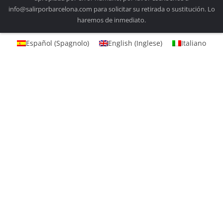
info@salirporbarcelona.com para solicitar su retirada o sustitución. Lo
haremos de inmediato.
Español
(
Spagnolo
)
English
(
Inglese
)
Italiano