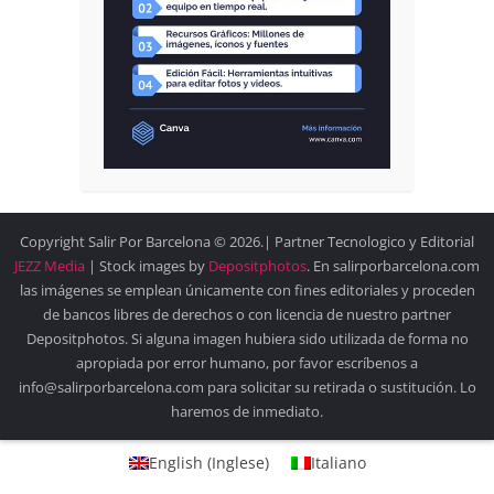
Copyright Salir Por Barcelona © 2026.| Partner Tecnologico y Editorial
JEZZ Media
| Stock images by
Depositphotos
. En salirporbarcelona.com
las imágenes se emplean únicamente con fines editoriales y proceden
de bancos libres de derechos o con licencia de nuestro partner
Depositphotos. Si alguna imagen hubiera sido utilizada de forma no
apropiada por error humano, por favor escríbenos a
info@salirporbarcelona.com para solicitar su retirada o sustitución. Lo
haremos de inmediato.
English
(
Inglese
)
Italiano