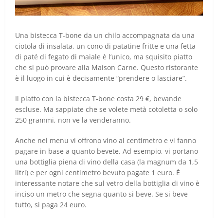
Una bistecca T-bone da un chilo accompagnata da una
ciotola di insalata, un cono di patatine fritte e una fetta
di paté di fegato di maiale è l’unico, ma squisito piatto
che si può provare alla Maison Carne. Questo ristorante
è il luogo in cui è decisamente “prendere o lasciare”.
Il piatto con la bistecca T-bone costa 29 €, bevande
escluse. Ma sappiate che se volete metà cotoletta o solo
250 grammi, non ve la venderanno.
Anche nel menu vi offrono vino al centimetro e vi fanno
pagare in base a quanto bevete. Ad esempio, vi portano
una bottiglia piena di vino della casa (la magnum da 1,5
litri) e per ogni centimetro bevuto pagate 1 euro. È
interessante notare che sul vetro della bottiglia di vino è
inciso un metro che segna quanto si beve. Se si beve
tutto, si paga 24 euro.