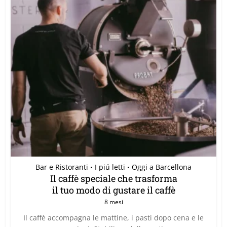
Bar e Ristoranti
I piú letti
Oggi a Barcellona
•
•
Il caffè speciale che trasforma
il tuo modo di gustare il caffè
8 mesi
Il caffè accompagna le mattine, i pasti dopo cena e le