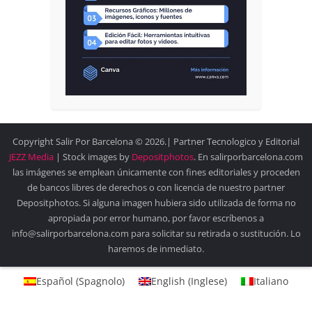
Copyright Salir Por Barcelona © 2026.| Partner Tecnologico y Editorial
JEZZ Media
| Stock images by
Depositphotos
. En salirporbarcelona.com
las imágenes se emplean únicamente con fines editoriales y proceden
de bancos libres de derechos o con licencia de nuestro partner
Depositphotos. Si alguna imagen hubiera sido utilizada de forma no
apropiada por error humano, por favor escríbenos a
info@salirporbarcelona.com para solicitar su retirada o sustitución. Lo
haremos de inmediato.
Español
(
Spagnolo
)
English
(
Inglese
)
Italiano