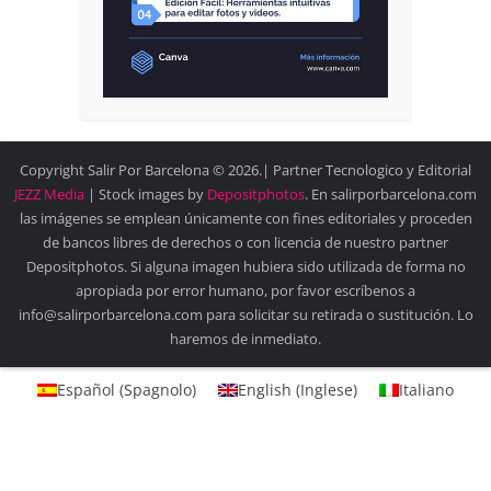
Copyright Salir Por Barcelona © 2026.| Partner Tecnologico y Editorial
JEZZ Media
| Stock images by
Depositphotos
. En salirporbarcelona.com
las imágenes se emplean únicamente con fines editoriales y proceden
de bancos libres de derechos o con licencia de nuestro partner
Depositphotos. Si alguna imagen hubiera sido utilizada de forma no
apropiada por error humano, por favor escríbenos a
info@salirporbarcelona.com para solicitar su retirada o sustitución. Lo
haremos de inmediato.
Español
(
Spagnolo
)
English
(
Inglese
)
Italiano