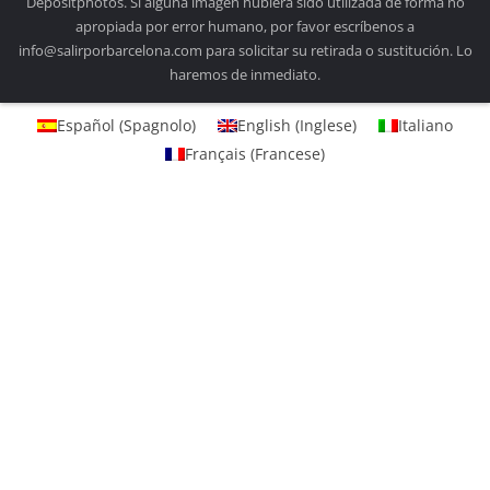
Depositphotos. Si alguna imagen hubiera sido utilizada de forma no
apropiada por error humano, por favor escríbenos a
info@salirporbarcelona.com para solicitar su retirada o sustitución. Lo
haremos de inmediato.
Español
(
Spagnolo
)
English
(
Inglese
)
Italiano
Français
(
Francese
)