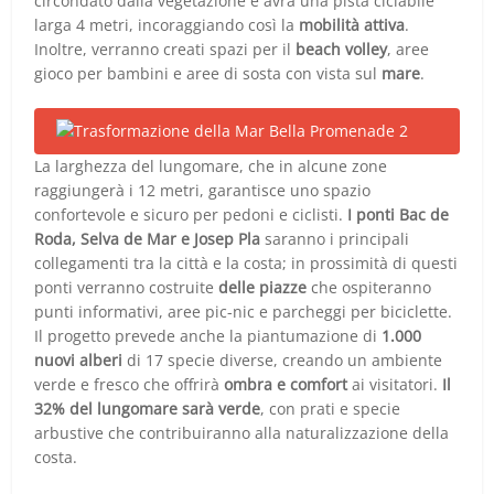
circondato dalla vegetazione e avrà una pista ciclabile
larga 4 metri, incoraggiando così la
mobilità attiva
.
Inoltre, verranno creati spazi per il
beach volley
, aree
gioco per bambini e aree di sosta con vista sul
mare
.
La larghezza del lungomare, che in alcune zone
raggiungerà i 12 metri, garantisce uno spazio
confortevole e sicuro per pedoni e ciclisti.
I ponti Bac de
Roda, Selva de Mar e Josep Pla
saranno i principali
collegamenti tra la città e la costa; in prossimità di questi
ponti verranno costruite
delle piazze
che ospiteranno
punti informativi, aree pic-nic e parcheggi per biciclette.
Il progetto prevede anche la piantumazione di
1.000
nuovi alberi
di 17 specie diverse, creando un ambiente
verde e fresco che offrirà
ombra e comfort
ai visitatori.
Il
32% del lungomare sarà verde
, con prati e specie
arbustive che contribuiranno alla naturalizzazione della
costa.