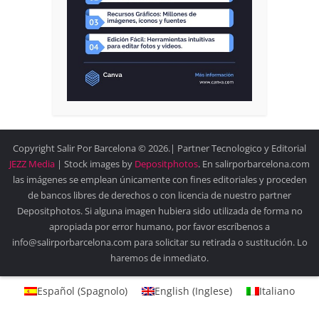
Copyright Salir Por Barcelona © 2026.| Partner Tecnologico y Editorial
JEZZ Media
| Stock images by
Depositphotos
. En salirporbarcelona.com
las imágenes se emplean únicamente con fines editoriales y proceden
de bancos libres de derechos o con licencia de nuestro partner
Depositphotos. Si alguna imagen hubiera sido utilizada de forma no
apropiada por error humano, por favor escríbenos a
info@salirporbarcelona.com para solicitar su retirada o sustitución. Lo
haremos de inmediato.
Español
(
Spagnolo
)
English
(
Inglese
)
Italiano