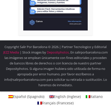
Copyright Salir Por Barcelona © 2026.| Partner Tecnologico y Editorial
JEZZ Media
| Stock images by
Depositphotos
. En salirporbarcelona.com
las imágenes se emplean únicamente con fines editoriales y proceden
de bancos libres de derechos o con licencia de nuestro partner
Depositphotos. Si alguna imagen hubiera sido utilizada de forma no
apropiada por error humano, por favor escríbenos a
info@salirporbarcelona.com para solicitar su retirada o sustitución. Lo
haremos de inmediato.
Español
(
Spagnolo
)
English
(
Inglese
)
Italiano
Français
(
Francese
)