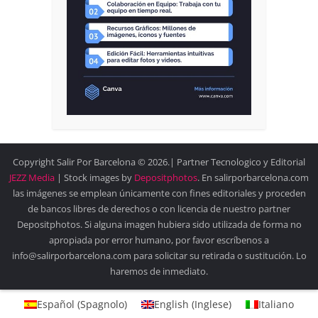
Copyright Salir Por Barcelona © 2026.| Partner Tecnologico y Editorial
JEZZ Media
| Stock images by
Depositphotos
. En salirporbarcelona.com
las imágenes se emplean únicamente con fines editoriales y proceden
de bancos libres de derechos o con licencia de nuestro partner
Depositphotos. Si alguna imagen hubiera sido utilizada de forma no
apropiada por error humano, por favor escríbenos a
info@salirporbarcelona.com para solicitar su retirada o sustitución. Lo
haremos de inmediato.
Español
(
Spagnolo
)
English
(
Inglese
)
Italiano