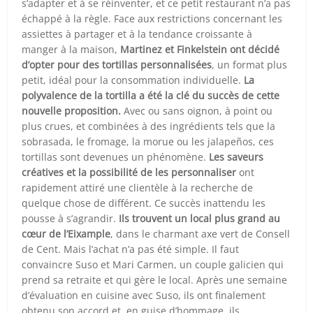
s’adapter et à se réinventer, et ce petit restaurant n’a pas
échappé à la règle. Face aux restrictions concernant les
assiettes à partager et à la tendance croissante à
manger à la maison,
Martinez et Finkelstein ont décidé
d’opter pour des tortillas personnalisées
, un format plus
petit, idéal pour la consommation individuelle.
La
polyvalence de la tortilla a été la clé du succès de cette
nouvelle proposition.
Avec ou sans oignon, à point ou
plus crues, et combinées à des ingrédients tels que la
sobrasada, le fromage, la morue ou les jalapeños, ces
tortillas sont devenues un phénomène.
Les saveurs
créatives et la possibilité de les personnaliser
ont
rapidement attiré une clientèle à la recherche de
quelque chose de différent. Ce succès inattendu les
pousse à s’agrandir.
Ils trouvent un local plus grand au
cœur de l’Eixample
, dans le charmant axe vert de Consell
de Cent. Mais l’achat n’a pas été simple. Il faut
convaincre Suso et Mari Carmen, un couple galicien qui
prend sa retraite et qui gère le local. Après une semaine
d’évaluation en cuisine avec Suso, ils ont finalement
obtenu son accord et, en guise d’hommage, ils