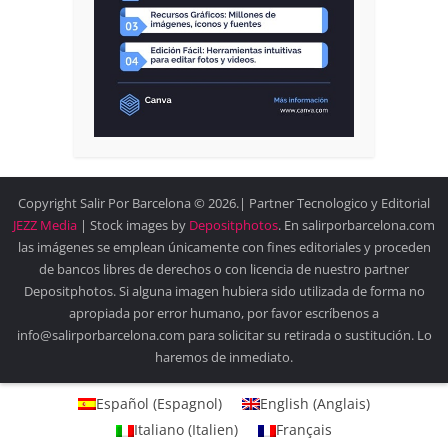
Copyright Salir Por Barcelona © 2026.| Partner Tecnologico y Editorial
JEZZ Media
| Stock images by
Depositphotos
. En salirporbarcelona.com
las imágenes se emplean únicamente con fines editoriales y proceden
de bancos libres de derechos o con licencia de nuestro partner
Depositphotos. Si alguna imagen hubiera sido utilizada de forma no
apropiada por error humano, por favor escríbenos a
info@salirporbarcelona.com para solicitar su retirada o sustitución. Lo
haremos de inmediato.
Español
(
Espagnol
)
English
(
Anglais
)
Italiano
(
Italien
)
Français