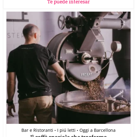
Te puede interesar
Bar e Ristoranti
I piú letti
Oggi a Barcellona
•
•
Il caffè speciale che trasforma