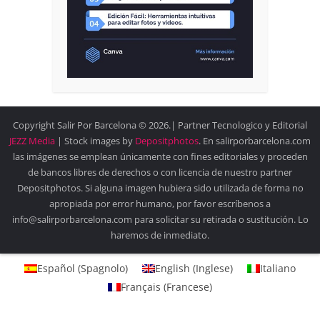
Copyright Salir Por Barcelona © 2026.| Partner Tecnologico y Editorial
JEZZ Media
| Stock images by
Depositphotos
. En salirporbarcelona.com
las imágenes se emplean únicamente con fines editoriales y proceden
de bancos libres de derechos o con licencia de nuestro partner
Depositphotos. Si alguna imagen hubiera sido utilizada de forma no
apropiada por error humano, por favor escríbenos a
info@salirporbarcelona.com para solicitar su retirada o sustitución. Lo
haremos de inmediato.
Español
(
Spagnolo
)
English
(
Inglese
)
Italiano
Français
(
Francese
)