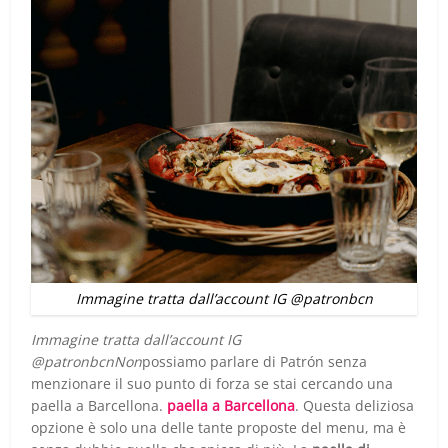
Immagine tratta dall’account IG @patronbcn
Immagine tratta dall’account IG
@patronbcnNon
possiamo parlare di Patrón senza
menzionare il suo punto di forza se stai cercando una
paella a Barcellona.
paella a Barcellona
. Questa deliziosa
opzione è solo una delle tante proposte del menu, ma è