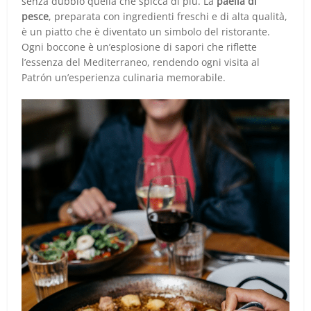
senza dubbio quella che spicca di più. La
paella di
pesce
, preparata con ingredienti freschi e di alta qualità,
è un piatto che è diventato un simbolo del ristorante.
Ogni boccone è un’esplosione di sapori che riflette
l’essenza del Mediterraneo, rendendo ogni visita al
Patrón un’esperienza culinaria memorabile.