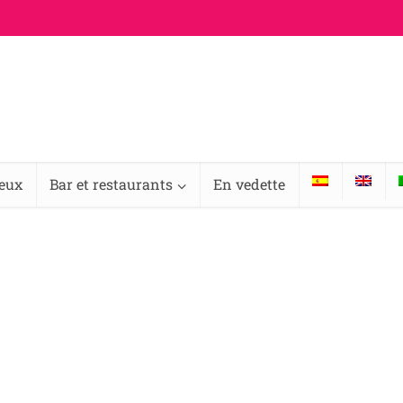
ieux
Bar et restaurants
En vedette