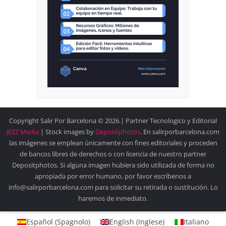
Copyright Salir Por Barcelona © 2026.| Partner Tecnologico y Editorial
JEZZ Media
| Stock images by
Depositphotos
. En salirporbarcelona.com
las imágenes se emplean únicamente con fines editoriales y proceden
de bancos libres de derechos o con licencia de nuestro partner
Depositphotos. Si alguna imagen hubiera sido utilizada de forma no
apropiada por error humano, por favor escríbenos a
info@salirporbarcelona.com para solicitar su retirada o sustitución. Lo
haremos de inmediato.
Español
(
Spagnolo
)
English
(
Inglese
)
Italiano