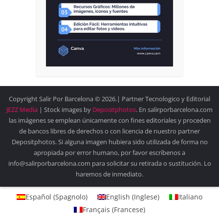
Copyright Salir Por Barcelona © 2026.| Partner Tecnologico y Editorial
JEZZ Media
| Stock images by
Depositphotos
. En salirporbarcelona.com
las imágenes se emplean únicamente con fines editoriales y proceden
de bancos libres de derechos o con licencia de nuestro partner
Depositphotos. Si alguna imagen hubiera sido utilizada de forma no
apropiada por error humano, por favor escríbenos a
info@salirporbarcelona.com para solicitar su retirada o sustitución. Lo
haremos de inmediato.
Español
(
Spagnolo
)
English
(
Inglese
)
Italiano
Français
(
Francese
)