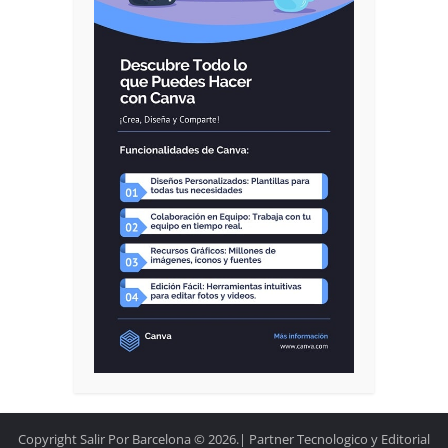
Copyright Salir Por Barcelona © 2026.| Partner Tecnologico y Editorial