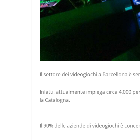
Il settore dei videogiochi a Barcellona è s
Infatti, attualmente impiega circa 4.000 per
la Catalogna.
Il 90% delle aziende di videogiochi è conce