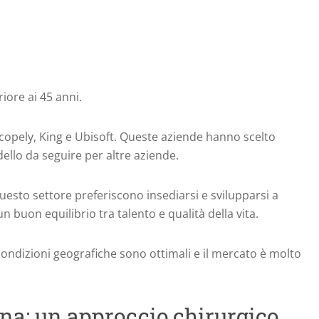
riore ai 45 anni.
opely, King e Ubisoft.
Queste aziende hanno scelto
llo da seguire per altre aziende.
questo settore preferiscono insediarsi e svilupparsi a
un buon equilibrio tra talento e qualità della vita.
le condizioni geografiche sono ottimali e il mercato è molto
na: un approccio chirurgico