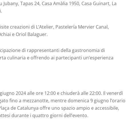
 Jubany, Tapas 24, Casa Amàlia 1950, Casa Guinart, La
.
site creazioni di L’Atelier, Pastelería Mervier Canal,
Ochiai e Oriol Balaguer.
rtecipazione di rappresentanti della gastronomia di
rta culinaria e offrendo ai partecipanti un’esperienza
 giugno 2024 alle ore 12:00 e chiuderà alle 22:00. Il venerdì
ungato fino a mezzanotte, mentre domenica 9 giugno l’orario
n Plaça de Catalunya offre uno spazio ampio e accessibile,
attesi durante i quattro giorni dell’evento.