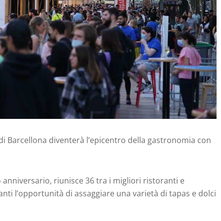
 di Barcellona diventerà l’epicentro della gastronomia con
anniversario, riunisce 36 tra i migliori ristoranti e
panti l’opportunità di assaggiare una varietà di tapas e dolci