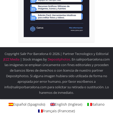
Copyright Salir Por Barcelona © 2026.| Partner Tecnologico y Editorial
JEZZ Media
| Stock images by
Depositphotos
. En salirporbarcelona.com
las imágenes se emplean únicamente con fines editoriales y proceden
de bancos libres de derechos o con licencia de nuestro partner
Depositphotos. Si alguna imagen hubiera sido utilizada de forma no
apropiada por error humano, por favor escríbenos a
info@salirporbarcelona.com para solicitar su retirada o sustitución. Lo
haremos de inmediato.
Español
(
Spagnolo
)
English
(
Inglese
)
Italiano
Français
(
Francese
)