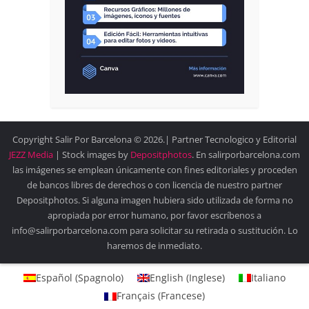
Copyright Salir Por Barcelona © 2026.| Partner Tecnologico y Editorial
JEZZ Media
| Stock images by
Depositphotos
. En salirporbarcelona.com
las imágenes se emplean únicamente con fines editoriales y proceden
de bancos libres de derechos o con licencia de nuestro partner
Depositphotos. Si alguna imagen hubiera sido utilizada de forma no
apropiada por error humano, por favor escríbenos a
info@salirporbarcelona.com para solicitar su retirada o sustitución. Lo
haremos de inmediato.
Español
(
Spagnolo
)
English
(
Inglese
)
Italiano
Français
(
Francese
)