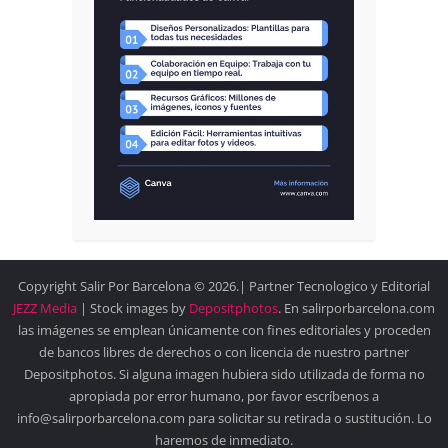
Copyright Salir Por Barcelona © 2026.| Partner Tecnologico y Editorial
JEZZ Media
| Stock images by
Depositphotos
. En salirporbarcelona.com
las imágenes se emplean únicamente con fines editoriales y proceden
de bancos libres de derechos o con licencia de nuestro partner
Depositphotos. Si alguna imagen hubiera sido utilizada de forma no
apropiada por error humano, por favor escríbenos a
info@salirporbarcelona.com para solicitar su retirada o sustitución. Lo
haremos de inmediato.